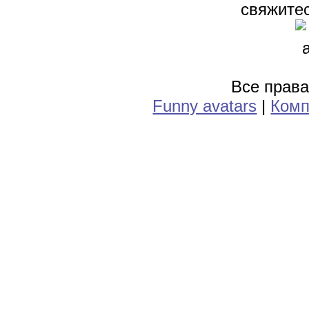
свяжитес
Все прав
Funny avatars
|
Комп