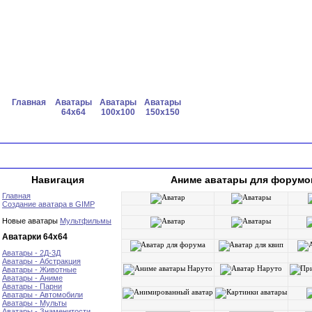
Главная
Аватары
Аватары
Аватары
64x64
100x100
150x150
Навигация
Аниме аватары для форумов
Главная
Создание аватара в GIMP
Новые аватары
Мультфильмы
Аватарки 64х64
Аватары - 2Д-3Д
Аватары - Абстракция
Аватары - Животные
Аватары - Аниме
Аватары - Парни
Аватары - Автомобили
Аватары - Мульты
Аватары - Знаменитости