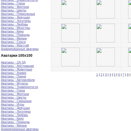
Аватары - Глаза
Аватары - Фентази
Аватары - Цветы
Аватары - Прикольные
Аватары - Девушки
Аватары - Логотипы
Аватары - Любовь
Аватары - Монстры
Аватары - Кино
Аватары - Природа
Аватары - Милые
Аватары - Секси
Аватары - Warcraft
Анимированные аватары
Аватарки 100х100
Аватары - 2Д-3Д
Аватары - Абстракция
Аватары - Животные
Аватары - Аниме
1
|
2
|
3
|
4
|
5
|
6
|
7
|
8
Аватары - Парни
Аватары - Автомобили
Аватары - Мульты
Аватары - Знаменитости
Аватары - Глаза
Аватары - Фентази
Аватары - Цветы
Аватары - Смешные
Аватары - Игры
Аватары - Девушки
Аватары - Логотипы
Аватары - Любовь
Аватары - Кино
Аватары - Природа
Аватары - Милые
Анимированные аватары