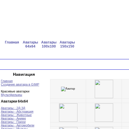
Главная
Аватары
Аватары
Аватары
64x64
100x100
150x150
Навигация
Главная
Создание аватара в GIMP
Красивые аватарки
Мультфильмы
Аватарки 64х64
Аватары - 2Д-3Д
Аватары - Абстракция
Аватары - Животные
Аватары - Аниме
Аватары - Парни
Аватары - Автомобили
Аватары - Мульты