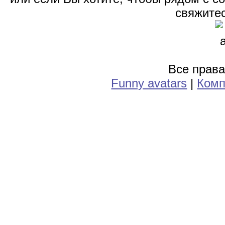
свяжитес
Все прав
Funny avatars
|
Комп