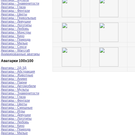
Аватары - Знаменитости
Аватары - Глаза
Аватары - Фентази
Аватары - Цветы
Аватары - Прикольные
Аватары - Девушки
Аватары - Логотипы
Аватары - Любовь
Аватары - Монстры
Аватары - Кино
Аватары - Природа
Аватары - Милые
Аватары - Секси
Аватары - Warcraft
Анимированные аватары
Аватарки 100х100
Аватары - 2Д-3Д
Аватары - Абстракция
Аватары - Животные
Аватары - Аниме
Аватары - Парни
Аватары - Автомобили
Аватары - Мульты
Аватары - Знаменитости
Аватары - Глаза
Аватары - Фентази
Аватары - Цветы
Аватары - Смешные
Аватары - Игры
Аватары - Девушки
Аватары - Логотипы
Аватары - Любовь
Аватары - Кино
Аватары - Природа
Аватары - Милые