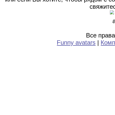
свяжитес
Все прав
Funny avatars
|
Комп