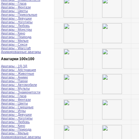
Аватары - Глаза
Аватары - Фентази
Аватары - Цветы
Аватары - Прикольные
Аватары - Девушки
Аватары - Логотипы
Аватары - Любовь
Аватары - Монстры
Аватары - Кино
Аватары - Природа
Аватары - Милые
Аватары - Секси
Аватары - Warcraft
Анимированные аватары
Аватарки 100х100
Аватары - 2Д-3Д
Аватары - Абстракция
Аватары - Животные
Аватары - Аниме
Аватары - Парни
Аватары - Автомобили
Аватары - Мульты
Аватары - Знаменитости
Аватары - Глаза
Аватары - Фентази
Аватары - Цветы
Аватары - Смешные
Аватары - Игры
Аватары - Девушки
Аватары - Логотипы
Аватары - Любовь
Аватары - Кино
Аватары - Природа
Аватары - Милые
Анимированные аватары