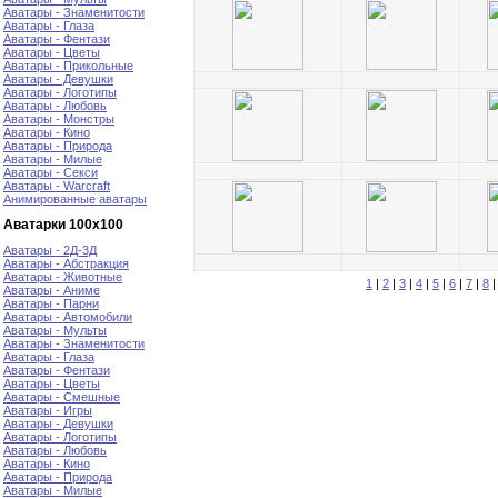
Аватары - Знаменитости
Аватары - Глаза
Аватары - Фентази
Аватары - Цветы
Аватары - Прикольные
Аватары - Девушки
Аватары - Логотипы
Аватары - Любовь
Аватары - Монстры
Аватары - Кино
Аватары - Природа
Аватары - Милые
Аватары - Секси
Аватары - Warcraft
Анимированные аватары
Аватарки 100х100
Аватары - 2Д-3Д
Аватары - Абстракция
Аватары - Животные
1
|
2
|
3
|
4
|
5
|
6
|
7
|
8
Аватары - Аниме
Аватары - Парни
Аватары - Автомобили
Аватары - Мульты
Аватары - Знаменитости
Аватары - Глаза
Аватары - Фентази
Аватары - Цветы
Аватары - Смешные
Аватары - Игры
Аватары - Девушки
Аватары - Логотипы
Аватары - Любовь
Аватары - Кино
Аватары - Природа
Аватары - Милые