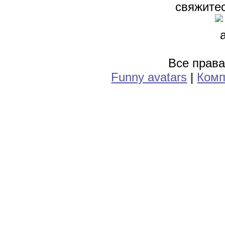
свяжитес
Все прав
Funny avatars
|
Комп