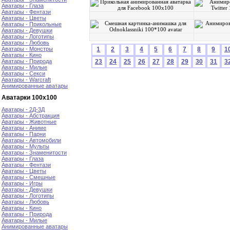
Аватары - Глаза
Аватары - Фентази
Аватары - Цветы
Аватары - Прикольные
Аватары - Девушки
Аватары - Логотипы
Аватары - Любовь
Аватары - Монстры
1
2
3
4
5
6
7
8
9
1
Аватары - Кино
Аватары - Природа
23
24
25
26
27
28
29
30
31
3
Аватары - Милые
Аватары - Секси
Аватары - Warcraft
Анимированные аватары
Аватарки 100х100
Аватары - 2Д-3Д
Аватары - Абстракция
Аватары - Животные
Аватары - Аниме
Аватары - Парни
Аватары - Автомобили
Аватары - Мульты
Аватары - Знаменитости
Аватары - Глаза
Аватары - Фентази
Аватары - Цветы
Аватары - Смешные
Аватары - Игры
Аватары - Девушки
Аватары - Логотипы
Аватары - Любовь
Аватары - Кино
Аватары - Природа
Аватары - Милые
Анимированные аватары