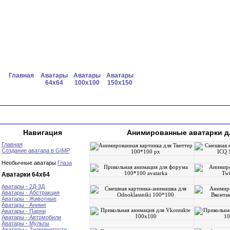
Главная
Аватары
Аватары
Аватары
64x64
100x100
150x150
Навигация
Анимированные аватарки для
Главная
Создание аватара в GIMP
Необычные аватары
Глаза
Аватарки 64х64
Аватары - 2Д-3Д
Аватары - Абстракция
Аватары - Животные
Аватары - Аниме
Аватары - Парни
Аватары - Автомобили
Аватары - Мульты
Аватары - Знаменитости