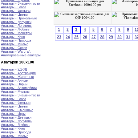
Аватары - Знаменитости
Аватары - Глаза
Аватары - Фентази
Аватары - Цветы
Аватары - Прикольные
Аватары - Девушки
Аватары - Логотипы
Аватары - Любовь
1
2
3
4
5
6
7
8
9
1
Аватары - Монстры
Аватары - Кино
23
24
25
26
27
28
29
30
31
3
Аватары - Природа
Аватары - Милые
Аватары - Секси
Аватары - Warcraft
Анимированные аватары
Аватарки 100х100
Аватары - 2Д-3Д
Аватары - Абстракция
Аватары - Животные
Аватары - Аниме
Аватары - Парни
Аватары - Автомобили
Аватары - Мульты
Аватары - Знаменитости
Аватары - Глаза
Аватары - Фентази
Аватары - Цветы
Аватары - Смешные
Аватары - Игры
Аватары - Девушки
Аватары - Логотипы
Аватары - Любовь
Аватары - Кино
Аватары - Природа
Аватары - Милые