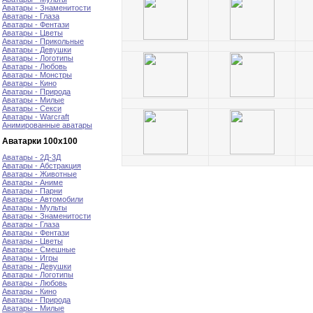
Аватары - Знаменитости
Аватары - Глаза
Аватары - Фентази
Аватары - Цветы
Аватары - Прикольные
Аватары - Девушки
Аватары - Логотипы
Аватары - Любовь
Аватары - Монстры
Аватары - Кино
Аватары - Природа
Аватары - Милые
Аватары - Секси
Аватары - Warcraft
Анимированные аватары
Аватарки 100х100
Аватары - 2Д-3Д
Аватары - Абстракция
Аватары - Животные
Аватары - Аниме
Аватары - Парни
Аватары - Автомобили
Аватары - Мульты
Аватары - Знаменитости
Аватары - Глаза
Аватары - Фентази
Аватары - Цветы
Аватары - Смешные
Аватары - Игры
Аватары - Девушки
Аватары - Логотипы
Аватары - Любовь
Аватары - Кино
Аватары - Природа
Аватары - Милые