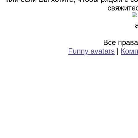
свяжитес
Все прав
Funny avatars
|
Комп