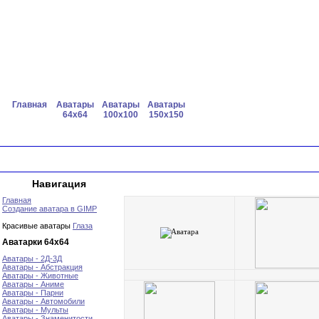
Главная
Аватары
Аватары
Аватары
64x64
100x100
150x150
Навигация
Главная
Создание аватара в GIMP
Красивые аватары
Глаза
Аватарки 64х64
Аватары - 2Д-3Д
Аватары - Абстракция
Аватары - Животные
Аватары - Аниме
Аватары - Парни
Аватары - Автомобили
Аватары - Мульты
Аватары - Знаменитости