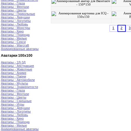
Аватары - Глаза
Аватары - Фентази
Аватары - Цветы
Аватары - Прикольные
Аватары - Девушки
Аватары - Логотипы
Аватары - Любовь
Аватары - Монстры
1
2
3
Аватары - Кино
Аватары - Природа
Аватары - Милые
Аватары - Секси
Аватары - Warcraft
Анимированные аватары
Аватарки 100х100
Аватары - 2Д-3Д
Аватары - Абстракция
Аватары - Животные
Аватары - Аниме
Аватары - Парни
Аватары - Автомобили
Аватары - Мульты
Аватары - Знаменитости
Аватары - Глаза
Аватары - Фентази
Аватары - Цветы
Аватары - Смешные
Аватары - Игры
Аватары - Девушки
Аватары - Логотипы
Аватары - Любовь
Аватары - Кино
Аватары - Природа
Аватары - Милые
Анимированные аватары