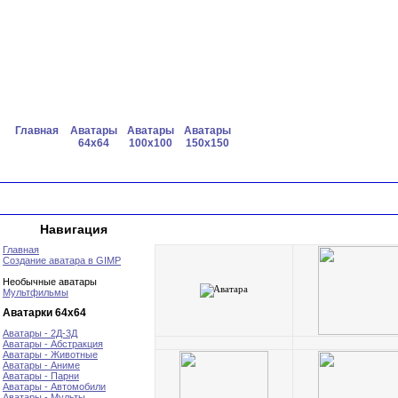
Главная
Аватары
Аватары
Аватары
64x64
100x100
150x150
Навигация
Главная
Создание аватара в GIMP
Необычные аватары
Мультфильмы
Аватарки 64х64
Аватары - 2Д-3Д
Аватары - Абстракция
Аватары - Животные
Аватары - Аниме
Аватары - Парни
Аватары - Автомобили
Аватары - Мульты