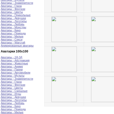
Аватары - Знаменитости
Аватары - Глаза
Аватары - Фентази
Аватары - Цветы
Аватары - Прикольные
Аватары - Девушки
Аватары - Логотипы
Аватары - Любовь
Аватары - Монстры
Аватары - Кино
Аватары - Природа
Аватары - Милые
Аватары - Секси
Аватары - Warcraft
Анимированные аватары
Аватарки 100х100
Аватары - 2Д-3Д
Аватары - Абстракция
Аватары - Животные
Аватары - Аниме
Аватары - Парни
Аватары - Автомобили
Аватары - Мульты
Аватары - Знаменитости
Аватары - Глаза
Аватары - Фентази
Аватары - Цветы
Аватары - Смешные
Аватары - Игры
Аватары - Девушки
Аватары - Логотипы
Аватары - Любовь
Аватары - Кино
Аватары - Природа
Аватары - Милые