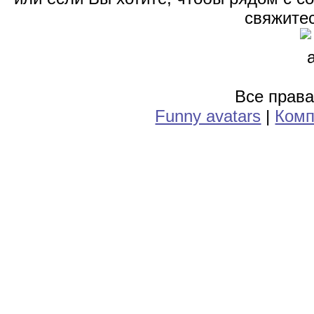
свяжитес
Все прав
Funny avatars
|
Комп