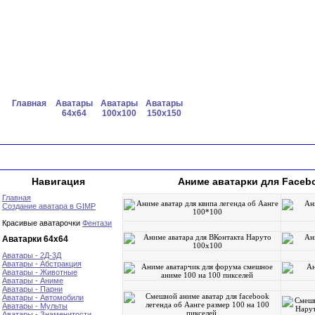
Главная
Аватары
Аватары
Аватары
64x64
100x100
150x150
Навигация
Аниме аватарки для Facebo
Главная
Создание аватара в GIMP
Красивые аватарочки
Фентази
Аватарки 64х64
Аватары - 2Д-3Д
Аватары - Абстракция
Аватары - Животные
Аватары - Аниме
Аватары - Парни
Аватары - Автомобили
Аватары - Мульты
Аватары - Знаменитости