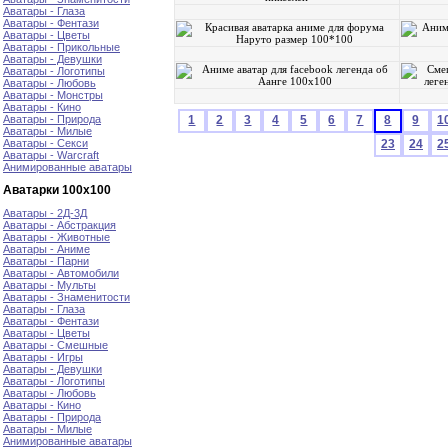
Аватары - Глаза
Аватары - Фентази
Аватары - Цветы
Аватары - Прикольные
Аватары - Девушки
Аватары - Логотипы
Аватары - Любовь
Аватары - Монстры
Аватары - Кино
Аватары - Природа
1
2
3
4
5
6
7
8
9
1
Аватары - Милые
Аватары - Секси
23
24
2
Аватары - Warcraft
Анимированные аватары
Аватарки 100х100
Аватары - 2Д-3Д
Аватары - Абстракция
Аватары - Животные
Аватары - Аниме
Аватары - Парни
Аватары - Автомобили
Аватары - Мульты
Аватары - Знаменитости
Аватары - Глаза
Аватары - Фентази
Аватары - Цветы
Аватары - Смешные
Аватары - Игры
Аватары - Девушки
Аватары - Логотипы
Аватары - Любовь
Аватары - Кино
Аватары - Природа
Аватары - Милые
Анимированные аватары